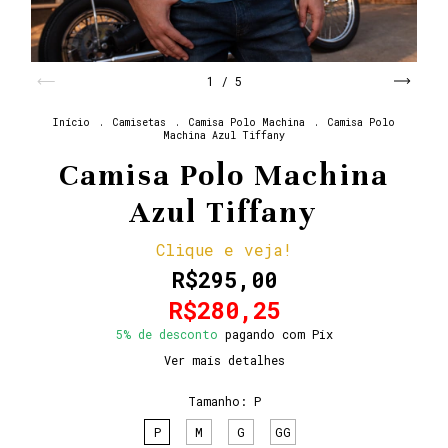
1
/
5
Início
.
Camisetas
.
Camisa Polo Machina
.
Camisa Polo
Machina Azul Tiffany
Camisa Polo Machina
Azul Tiffany
Clique e veja!
R$295,00
R$280,25
5% de desconto
pagando com Pix
Ver mais detalhes
Tamanho:
P
P
M
G
GG