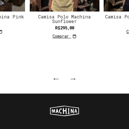
hina Pink
Camisa Polo Machina
Camisa P
Sunflower
R$295,00
C
Comprar