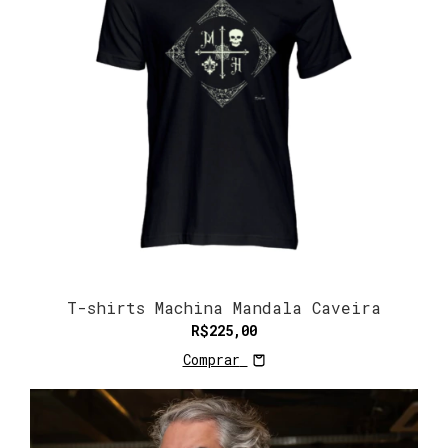
T-shirts Machina Mandala Caveira
R$225,00
Comprar