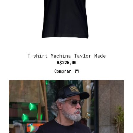
T-shirt Machina Taylor Made
R$225,00
Comprar