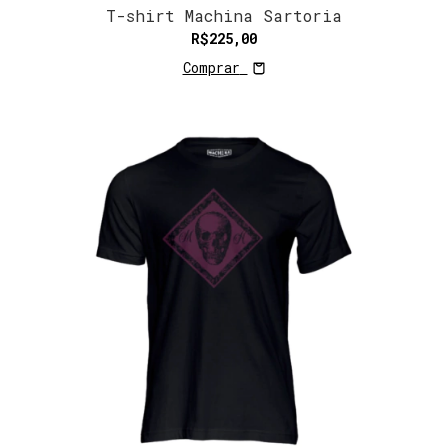
T-shirt Machina Sartoria
R$225,00
Comprar