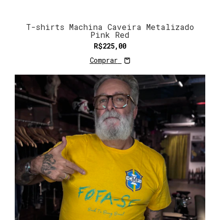
T-shirts Machina Caveira Metalizado
Pink Red
R$225,00
Comprar