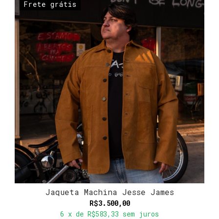
Frete grátis
Jaqueta Machina Jesse James
R$3.500,00
6
x de
R$583,33
sem juros