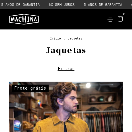
6X SEM JUROS
5 ANOS DE GARANTIA
6X SEM JUROS
5 ANOS 
0
Início
.
Jaquetas
Jaquetas
Filtrar
Frete grátis