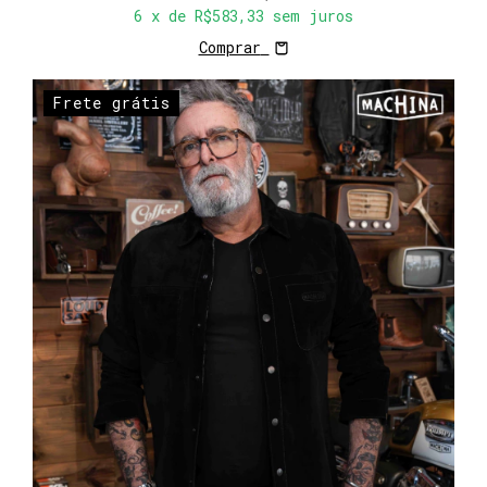
6
x de
R$583,33
sem juros
Comprar
Frete grátis