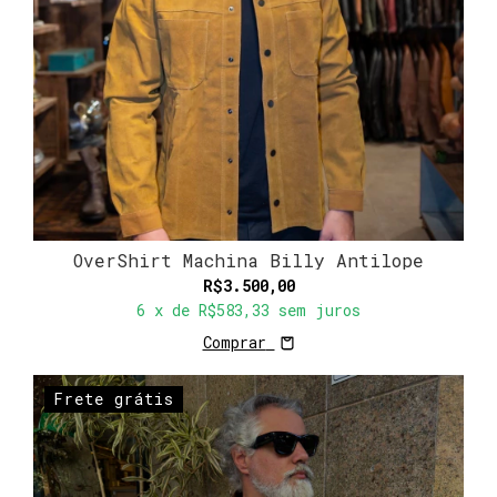
OverShirt Machina Billy Antilope
R$3.500,00
6
x de
R$583,33
sem juros
Comprar
Frete grátis