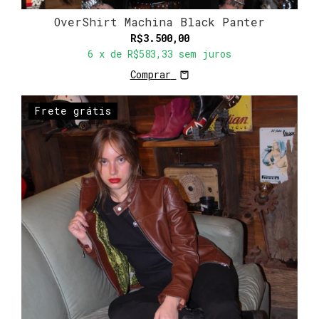
OverShirt Machina Black Panter
R$3.500,00
6
x de
R$583,33
sem juros
Comprar
Frete grátis