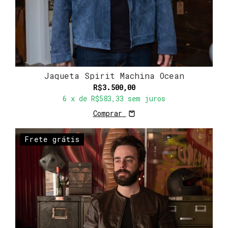
Jaqueta Spirit Machina Ocean
R$3.500,00
6
x de
R$583,33
sem juros
Comprar
Frete grátis