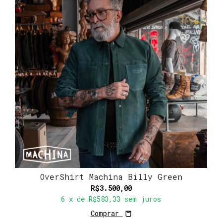
OverShirt Machina Billy Green
R$3.500,00
6
x de
R$583,33
sem juros
Comprar