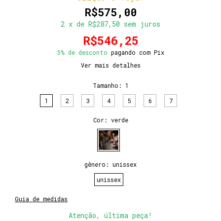
R$575,00
2
x de
R$287,50
sem juros
R$546,25
5% de desconto
pagando com Pix
Ver mais detalhes
Tamanho:
1
1
2
3
4
5
6
7
Cor:
verde
gênero:
unissex
unissex
Guia de medidas
Atenção, última peça!