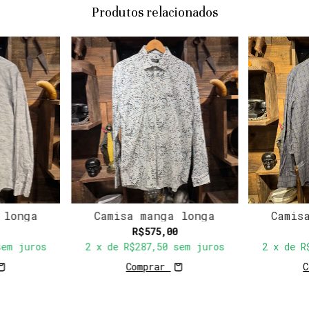
Produtos relacionados
 longa
Camisa manga longa
Camis
R$575,00
sem juros
2
x de
R$287,50
sem juros
2
x de
R
Comprar
C