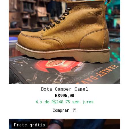
Bota Camper Camel
R$995,00
4
x de
R$248,75
sem juros
Comprar
Frete grátis