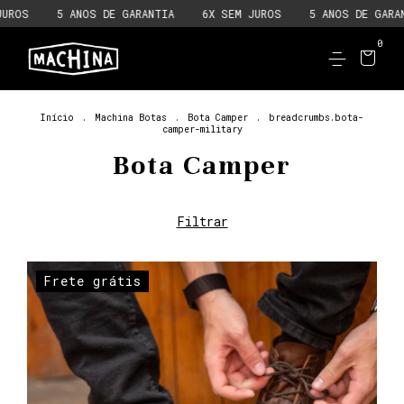
5 ANOS DE GARANTIA
6X SEM JUROS
5 ANOS DE GARANTIA
0
Início
.
Machina Botas
.
Bota Camper
.
breadcrumbs.bota-
camper-military
Bota Camper
Filtrar
Frete grátis