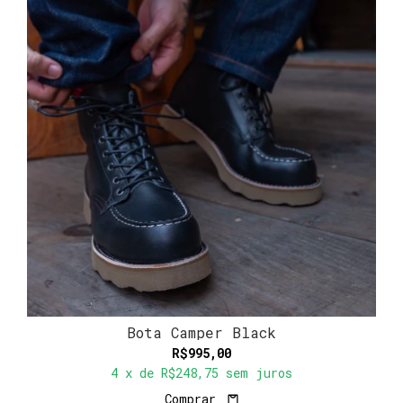
Bota Camper Black
R$995,00
4
x de
R$248,75
sem juros
Comprar